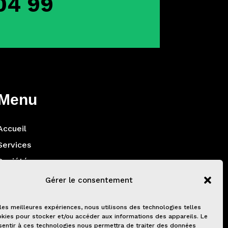
04 99
Menu
Accueil
Services
Société
Contact
Gérer le consentement
Sitemap
 les meilleures expériences, nous utilisons des technologies telles
kies pour stocker et/ou accéder aux informations des appareils. Le
sentir à ces technologies nous permettra de traiter des données